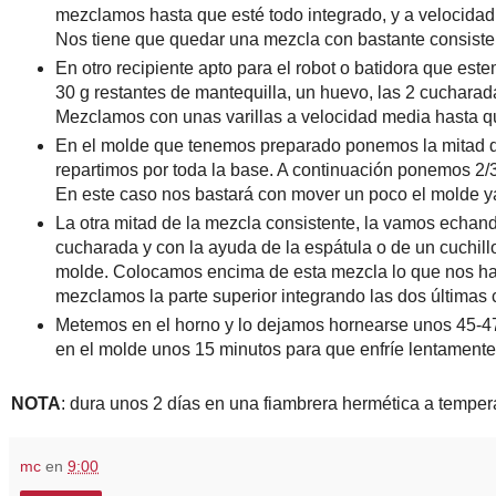
mezclamos hasta que esté todo integrado, y a velocida
Nos tiene que quedar una mezcla con bastante consiste
En otro recipiente apto para el robot o batidora que es
30 g restantes de mantequilla, un huevo, las 2 cucharadas
Mezclamos con unas varillas a velocidad media hasta 
En el molde que tenemos preparado ponemos la mitad de
repartimos por toda la base. A continuación ponemos 2/3 
En este caso nos bastará con mover un poco el molde ya
La otra mitad de la mezcla consistente, la vamos echan
cucharada y con la ayuda de la espátula o de un cuchillo 
molde. Colocamos encima de esta mezcla lo que nos ha
mezclamos la parte superior integrando las dos última
Metemos en el horno y lo dejamos hornearse unos 45-4
en el molde unos 15 minutos para que enfríe lentamente
NOTA
: dura unos 2 días en una fiambrera hermética a temper
mc
en
9:00