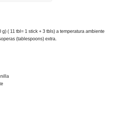
) ( 11 tbl= 1 stick + 3 tbls) a temperatura ambiente
soperas (tablespoons) extra.
nilla
te