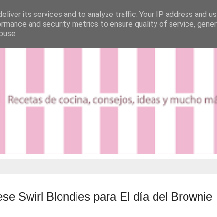
eliver its services and to analyze traffic. Your IP address and u
ormance and security metrics to ensure quality of service, gene
buse.
e Swirl Blondies para El día del Brownie