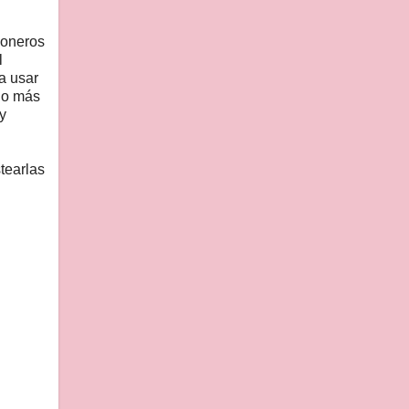
poneros
l
a usar
do más
y
tearlas