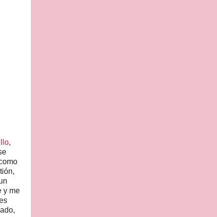
llo
,
se
 como
tión,
 un
e y me
 es
rado,