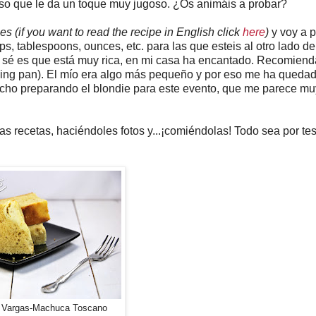
so que le da un toque muy jugoso. ¿Os animáis a probar?
 (if you want to read the recipe in English click
here
)
y voy a 
, tablespoons, ounces, etc. para las que esteis al otro lado de
ue sé es que está muy rica, en mi casa ha encantado. Recomiend
king pan). El mío era algo más pequeño y por eso me ha queda
mucho preparando el blondie para este evento, que me parece mu
 recetas, haciéndoles fotos y...¡comiéndolas! Todo sea por tes
e Vargas-Machuca Toscano