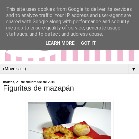
This site uses cookies from Google to deliver its services
and to analyze traffic. Your IP address and user-agent are
shared with Google along with performance and security
metrics to ensure quality of service, generate usage
statistics, and to detect and address abuse.
LEARN MORE
GOT IT
▼
martes, 21 de diciembre de 2010
Figuritas de mazapán