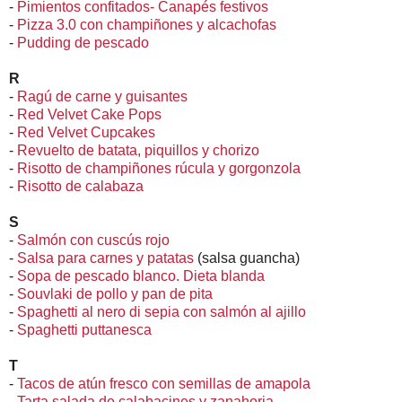
-
Pimientos confitados- Canapés festivos
-
Pizza 3.0 con champiñones y alcachofas
-
Pudding de pescado
R
-
Ragú de carne y guisantes
-
Red Velvet Cake Pops
-
Red Velvet Cupcakes
-
Revuelto de batata, piquillos y chorizo
-
Risotto de champiñones rúcula y gorgonzola
-
Risotto de calabaza
S
-
Salmón con cuscús rojo
-
Salsa para carnes y patatas
(salsa guancha)
-
Sopa de pescado blanco. Dieta blanda
-
Souvlaki de pollo y pan de pita
-
Spaghetti al nero di sepia con salmón al ajillo
-
Spaghetti puttanesca
T
-
Tacos de atún fresco con semillas de amapola
-
Tarta salada de calabacines y zanahoria