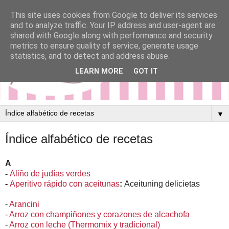
This site uses cookies from Google to deliver its services
and to analyze traffic. Your IP address and user-agent are
shared with Google along with performance and security
metrics to ensure quality of service, generate usage
statistics, and to detect and address abuse.
LEARN MORE
GOT IT
▼
Índice alfabético de recetas
A
-
Aliño de judías verdes
-
Aperitivo rápido con aceitunas
:
Aceituning delicietas
-
Arancini
-
Arroz con champiñones y corazones de alcachofa
-
Arroz con leche (Thermomix y tradicional)