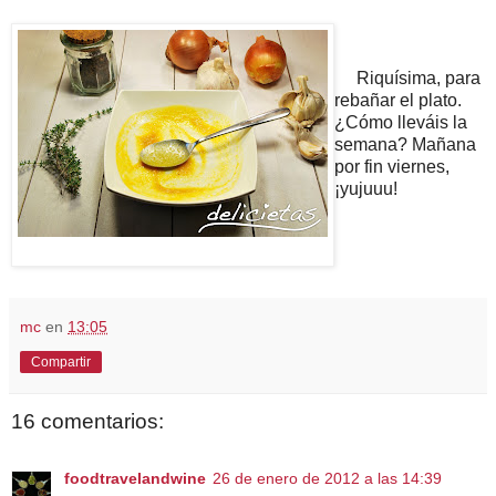
Riquísima, para
rebañar el plato.
¿Cómo lleváis la
semana? Mañana
por fin viernes,
¡yujuuu!
mc
en
13:05
Compartir
16 comentarios:
foodtravelandwine
26 de enero de 2012 a las 14:39