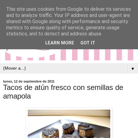
This site uses cookies from Google to deliver its services
and to analyze traffic. Your IP address and user-agent are
shared with Google along with performance and security
metrics to ensure quality of service, generate usage
statistics, and to detect and address abuse.
LEARN MORE
GOT IT
▼
lunes, 12 de septiembre de 2011
Tacos de atún fresco con semillas de
amapola