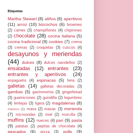
Etiquetas
Martha Stewart
(8)
aliños
(6)
aperitivos
(11)
arroz
(10)
bizcochos
(6)
brownies
(2)
carnes
(3)
champiñones
(4)
chipirones
chocolate
(28)
cocina italiana
(5)
(2)
cocina tradicional
(9)
cookies
(7)
crema
(3)
cremas
(2)
croquetas
(3)
cuscús
(4)
desayunos y meriendas
(44)
dulces
(8)
dulces navideños
(2)
ensaladas
(12)
entrantes
(23)
entrantes y aperitivos
(24)
espinacas
(5)
espaguetis
(4)
feria
(2)
galletas
(14)
galletas decoradas
(3)
gambas
(5)
gastronomia
(3)
gingerbread
(3)
guarniciones
(2)
guindilla
(2)
legumbres
magdalenas
(8)
(4)
lentejas
(3)
ligera
(2)
merienda
masa
(2)
masas
(3)
marisco
(1)
(7)
microondas
(2)
miel
(2)
morcilla
(3)
muffins
(12)
pan
(9)
pasta
nueces
(4)
(9)
patatas
(2)
pepitas de chocolate
(4)
pescados
(6)
pollo
(9)
pizza
(3)