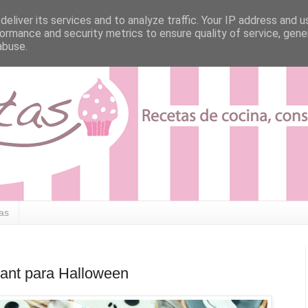
eliver its services and to analyze traffic. Your IP address and 
ormance and security metrics to ensure quality of service, gen
abuse.
tas
dant para Halloween