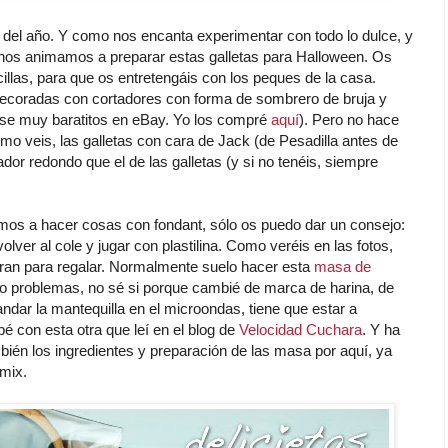
l año. Y como nos encanta experimentar con todo lo dulce, y
nos animamos a preparar estas galletas para Halloween. Os
las, para que os entretengáis con los peques de la casa.
decoradas con cortadores con forma de sombrero de bruja y
rse muy baratitos en eBay. Yo los compré
aquí
). Pero no hace
mo veis, las galletas con cara de Jack (de Pesadilla antes de
or redondo que el de las galletas (y si no tenéis, siempre
s a hacer cosas con fondant, sólo os puedo dar un consejo:
lver al cole y jugar con plastilina. Como veréis en las fotos,
ran para regalar. Normalmente suelo hacer esta
masa de
o problemas, no sé si porque cambié de marca de harina, de
landar la mantequilla en el microondas, tiene que estar a
é con esta otra que leí en el blog de
Velocidad Cuchara
. Y ha
ién los ingredientes y preparación de las masa por aquí, ya
omix.