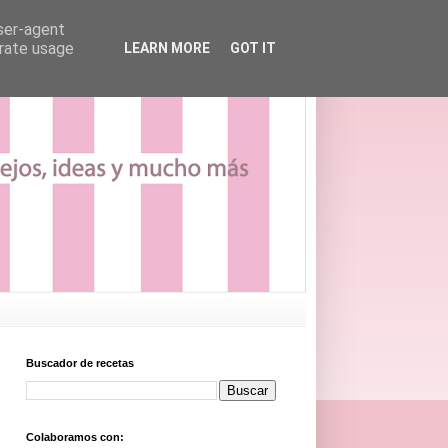
user-agent
erate usage
LEARN MORE
GOT IT
Buscador de recetas
Colaboramos con: