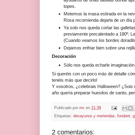
topes.
Metemos la masa estirada en la nev
Rosa recomienda dejarla de un día pa
Ya solo nos queda cortar las galleta
previamente precalentado a 180º. La
(Cuando veamos los bordes doraditos
Dejamos enfriar bien sobre una rejill
Decoración
Sólo nos queda echarle imaginación 
Si queréis con un poco más de detalle cóm
tenéis más que decirlo!
Y vosotros, ¿celebrais Halloween? ¿Sois 
año quería preparar huesitos de santo, pero
Publicado por
mc
en
21:39
Etiquetas:
desayunos y meriendas
,
fondant
,
g
2 comentarios: