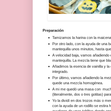
Preparación
Tamizamos la harina con la maicen
Por otro lado, con la ayuda de una b
mantequilla unos minutos, hasta qu
A velocidad baja, vamos añadiendo e
mantequilla. La mezcla tiene que bl
Añadimos la esencia de vainilla y l
integrado.
Por último, vamos añadiendo la mezc
quede una mezcla homogénea.
A mi me quedó una masa con muchas
(literalmente, dos o tres gotitas) par
Yo la dividí en dos trozos más o me
con la ayuda de un rodillo se estira 
ayudaros de unas tablitas donde apo