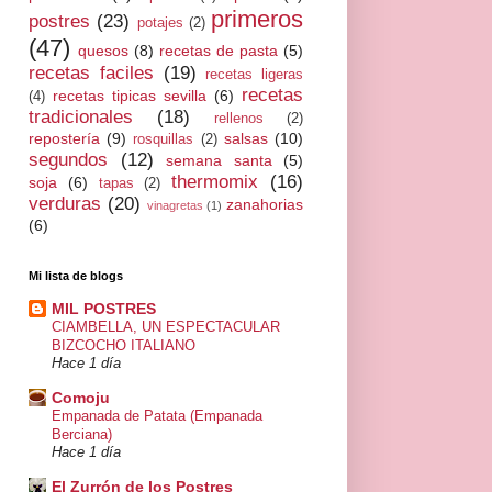
primeros
postres
(23)
potajes
(2)
(47)
quesos
(8)
recetas de pasta
(5)
recetas faciles
(19)
recetas ligeras
recetas
recetas tipicas sevilla
(6)
(4)
tradicionales
(18)
rellenos
(2)
repostería
(9)
salsas
(10)
rosquillas
(2)
segundos
(12)
semana santa
(5)
thermomix
(16)
soja
(6)
tapas
(2)
verduras
(20)
zanahorias
vinagretas
(1)
(6)
Mi lista de blogs
MIL POSTRES
CIAMBELLA, UN ESPECTACULAR
BIZCOCHO ITALIANO
Hace 1 día
Comoju
Empanada de Patata (Empanada
Berciana)
Hace 1 día
El Zurrón de los Postres