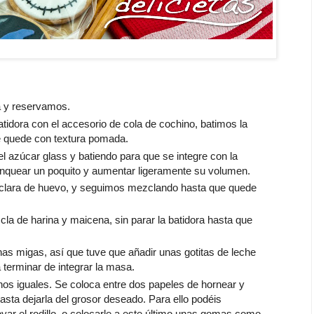
a y reservamos.
atidora con el accesorio de cola de cochino, batimos la
e quede con textura pomada.
l azúcar glass y batiendo para que se integre con la
anquear un poquito y aumentar ligeramente su volumen.
a clara de huevo, y seguimos mezclando hasta que quede
la de harina y maicena, sin parar la batidora hasta que
 migas, así que tuve que añadir unas gotitas de leche
a terminar de integrar la masa.
nos iguales. Se coloca entre dos papeles de hornear y
hasta dejarla del grosor deseado. Para ello podéis
yar el rodillo, o colocarle a este último unas gomas como