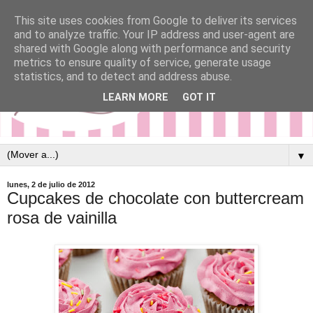
This site uses cookies from Google to deliver its services
and to analyze traffic. Your IP address and user-agent are
shared with Google along with performance and security
metrics to ensure quality of service, generate usage
statistics, and to detect and address abuse.
LEARN MORE
GOT IT
▼
lunes, 2 de julio de 2012
Cupcakes de chocolate con buttercream
rosa de vainilla