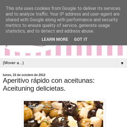
This site uses cookies from Google to deliver its services
and to analyze traffic. Your IP address and user-agent are
shared with Google along with performance and security
metrics to ensure quality of service, generate usage
statistics, and to detect and address abuse.
LEARN MORE
GOT IT
▼
lunes, 15 de octubre de 2012
Aperitivo rápido con aceitunas:
Aceituning delicietas.