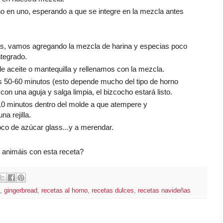
 en uno, esperando a que se integre en la mezcla antes
las, vamos agregando la mezcla de harina y especias poco
ntegrado.
 aceite o mantequilla y rellenamos con la mezcla.
 50-60 minutos (esto depende mucho del tipo de horno
n una aguja y salga limpia, el bizcocho estará listo.
0 minutos dentro del molde a que atempere y
a rejilla.
co de azúcar glass...y a merendar.
animáis con esta receta?
,
gingerbread
,
recetas al horno
,
recetas dulces
,
recetas navideñas