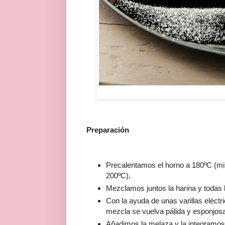
Preparación
Precalentamos el horno a 180ºC (m
200ºC).
Mezclamos juntos la harina y todas 
Con la ayuda de unas varillas eléctr
mezcla se vuelva pálida y esponjosa
Añadimos la melaza y la integramos