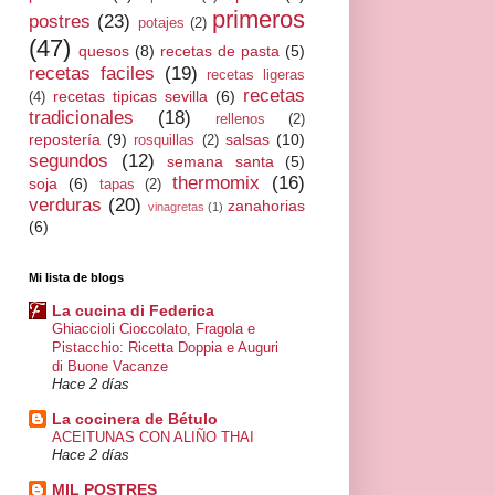
primeros
postres
(23)
potajes
(2)
(47)
quesos
(8)
recetas de pasta
(5)
recetas faciles
(19)
recetas ligeras
recetas
recetas tipicas sevilla
(6)
(4)
tradicionales
(18)
rellenos
(2)
repostería
(9)
salsas
(10)
rosquillas
(2)
segundos
(12)
semana santa
(5)
thermomix
(16)
soja
(6)
tapas
(2)
verduras
(20)
zanahorias
vinagretas
(1)
(6)
Mi lista de blogs
La cucina di Federica
Ghiaccioli Cioccolato, Fragola e
Pistacchio: Ricetta Doppia e Auguri
di Buone Vacanze
Hace 2 días
La cocinera de Bétulo
ACEITUNAS CON ALIÑO THAI
Hace 2 días
MIL POSTRES