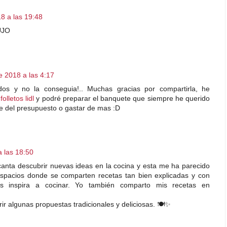
8 a las 19:48
UJO
e 2018 a las 4:17
dos y no la conseguia!.. Muchas gracias por compartirla, he
s
folletos lidl
y podré preparar el banquete que siempre he querido
e del presupuesto o gastar de mas :D
 las 18:50
nta descubrir nuevas ideas en la cocina y esta me ha parecido
espacios donde se comparten recetas tan bien explicadas y con
s inspira a cocinar. Yo también comparto mis recetas en
rir algunas propuestas tradicionales y deliciosas. 🍽️✨