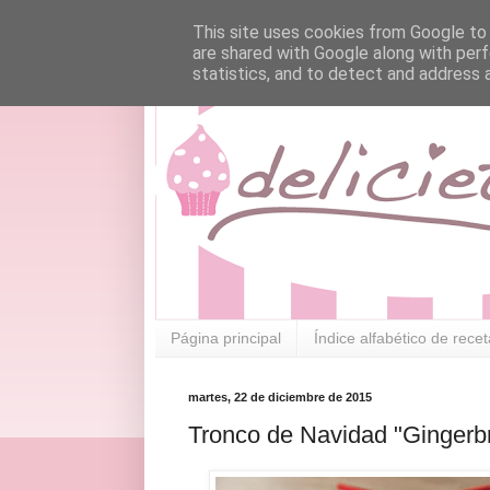
This site uses cookies from Google to d
are shared with Google along with perf
statistics, and to detect and address 
Página principal
Índice alfabético de rece
martes, 22 de diciembre de 2015
Tronco de Navidad "Gingerb