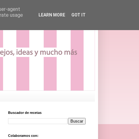
user-agent
erate usage
LEARN MORE
GOT IT
Buscador de recetas
Colaboramos con: