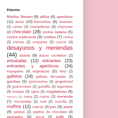
Etiquetas
Martha Stewart
(8)
aliños
(6)
aperitivos
(11)
arroz
(10)
bizcochos
(6)
brownies
(2)
carnes
(3)
champiñones
(4)
chipirones
chocolate
(28)
cocina italiana
(5)
(2)
cocina tradicional
(9)
cookies
(7)
crema
(3)
cremas
(2)
croquetas
(3)
cuscús
(4)
desayunos y meriendas
(44)
dulces
(8)
dulces navideños
(2)
ensaladas
(12)
entrantes
(23)
entrantes y aperitivos
(24)
espinacas
(5)
espaguetis
(4)
feria
(2)
galletas
(14)
galletas decoradas
(3)
gambas
(5)
gastronomia
(3)
gingerbread
(3)
guarniciones
(2)
guindilla
(2)
legumbres
magdalenas
(8)
(4)
lentejas
(3)
ligera
(2)
merienda
masa
(2)
masas
(3)
marisco
(1)
(7)
microondas
(2)
miel
(2)
morcilla
(3)
muffins
(12)
pan
(9)
pasta
nueces
(4)
(9)
patatas
(2)
pepitas de chocolate
(4)
pescados
(6)
pollo
(9)
pizza
(3)