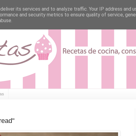
eliver its services and to analyze traffic. Your IP address and 
ormance and security metrics to ensure quality of service, gen
abuse.
tas
read"