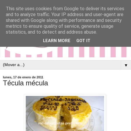
This site uses cookies from Google to deliver its services
and to analyze traffic. Your IP address and user-agent are
shared with Google along with performance and security
metrics to ensure quality of service, generate usage
statistics, and to detect and address abuse.
LEARN MORE
GOT IT
▼
lunes, 17 de enero de 2011
Técula mécula