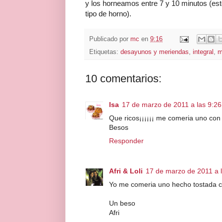
y los horneamos entre 7 y 10 minutos (est
tipo de horno).
Publicado por
mc
en
9:16
Etiquetas:
desayunos y meriendas
,
integral
,
m
10 comentarios:
Isa
17 de marzo de 2011 a las 9:26
Que ricos¡¡¡¡¡¡ me comeria uno co
Besos
Responder
Afri & Loli
17 de marzo de 2011 a 
Yo me comeria uno hecho tostada con
Un beso
Afri