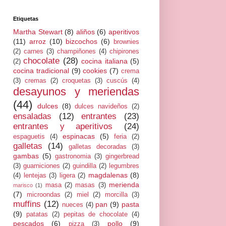
Etiquetas
Martha Stewart
(8)
aliños
(6)
aperitivos
(11)
arroz
(10)
bizcochos
(6)
brownies
(2)
carnes
(3)
champiñones
(4)
chipirones
chocolate
(28)
cocina italiana
(5)
(2)
cocina tradicional
(9)
cookies
(7)
crema
(3)
cremas
(2)
croquetas
(3)
cuscús
(4)
desayunos y meriendas
(44)
dulces
(8)
dulces navideños
(2)
ensaladas
(12)
entrantes
(23)
entrantes y aperitivos
(24)
espinacas
(5)
espaguetis
(4)
feria
(2)
galletas
(14)
galletas decoradas
(3)
gambas
(5)
gastronomia
(3)
gingerbread
(3)
guarniciones
(2)
guindilla
(2)
legumbres
magdalenas
(8)
(4)
lentejas
(3)
ligera
(2)
merienda
masa
(2)
masas
(3)
marisco
(1)
(7)
microondas
(2)
miel
(2)
morcilla
(3)
muffins
(12)
pan
(9)
pasta
nueces
(4)
(9)
patatas
(2)
pepitas de chocolate
(4)
pescados
(6)
pollo
(9)
pizza
(3)