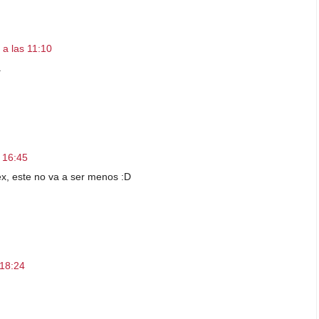
a las 11:10
.
 16:45
rex, este no va a ser menos :D
 18:24