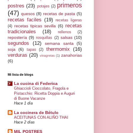
primeros
postres
(23)
potajes
(2)
(47)
quesos
(8)
recetas de pasta
(5)
recetas faciles
(19)
recetas ligeras
recetas
recetas tipicas sevilla
(6)
(4)
tradicionales
(18)
rellenos
(2)
repostería
(9)
salsas
(10)
rosquillas
(2)
segundos
(12)
semana santa
(5)
thermomix
(16)
soja
(6)
tapas
(2)
verduras
(20)
zanahorias
vinagretas
(1)
(6)
Mi lista de blogs
La cucina di Federica
Ghiaccioli Cioccolato, Fragola e
Pistacchio: Ricetta Doppia e Auguri
di Buone Vacanze
Hace 1 día
La cocinera de Bétulo
ACEITUNAS CON ALIÑO THAI
Hace 2 días
MIL POSTRES