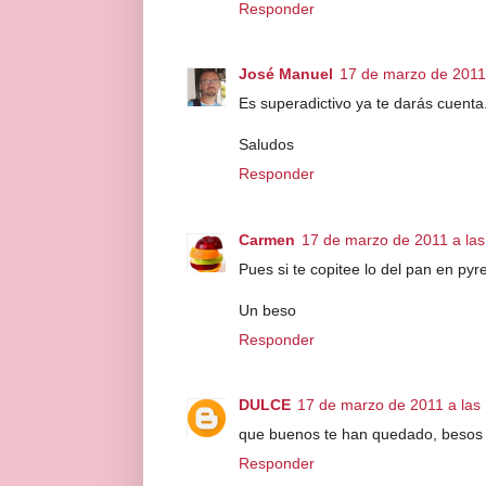
Responder
José Manuel
17 de marzo de 2011 
Es superadictivo ya te darás cuenta
Saludos
Responder
Carmen
17 de marzo de 2011 a las
Pues si te copitee lo del pan en py
Un beso
Responder
DULCE
17 de marzo de 2011 a las
que buenos te han quedado, besos
Responder