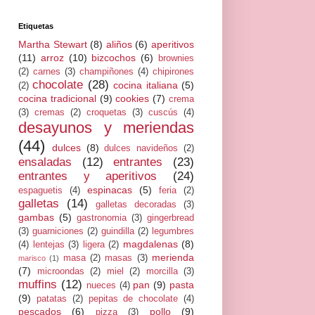
Etiquetas
Martha Stewart
(8)
aliños
(6)
aperitivos
(11)
arroz
(10)
bizcochos
(6)
brownies
(2)
carnes
(3)
champiñones
(4)
chipirones
chocolate
(28)
cocina italiana
(5)
(2)
cocina tradicional
(9)
cookies
(7)
crema
(3)
cremas
(2)
croquetas
(3)
cuscús
(4)
desayunos y meriendas
(44)
dulces
(8)
dulces navideños
(2)
ensaladas
(12)
entrantes
(23)
entrantes y aperitivos
(24)
espinacas
(5)
espaguetis
(4)
feria
(2)
galletas
(14)
galletas decoradas
(3)
gambas
(5)
gastronomia
(3)
gingerbread
(3)
guarniciones
(2)
guindilla
(2)
legumbres
magdalenas
(8)
(4)
lentejas
(3)
ligera
(2)
merienda
masa
(2)
masas
(3)
marisco
(1)
(7)
microondas
(2)
miel
(2)
morcilla
(3)
muffins
(12)
pan
(9)
pasta
nueces
(4)
(9)
patatas
(2)
pepitas de chocolate
(4)
pescados
(6)
pollo
(9)
pizza
(3)