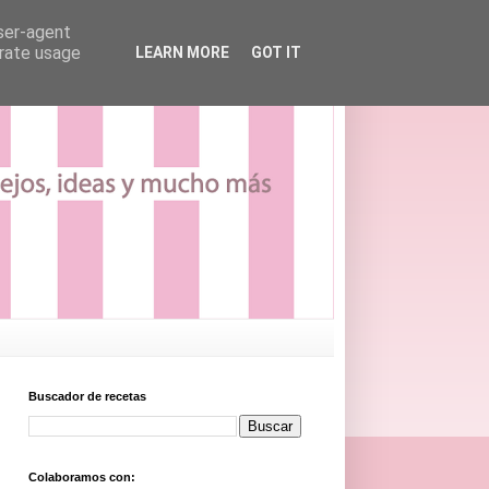
user-agent
erate usage
LEARN MORE
GOT IT
Buscador de recetas
Colaboramos con: