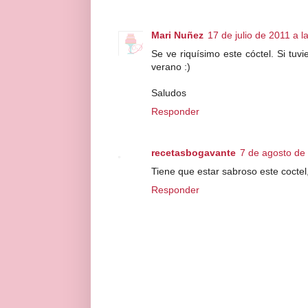
Mari Nuñez
17 de julio de 2011 a l
Se ve riquísimo este cóctel. Si tuv
verano :)
Saludos
Responder
recetasbogavante
7 de agosto de
Tiene que estar sabroso este coctel
Responder