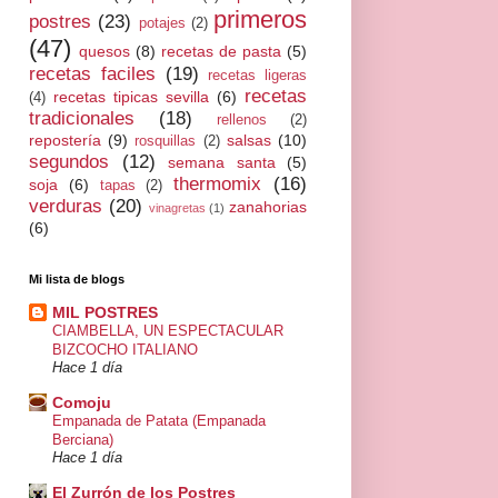
primeros
postres
(23)
potajes
(2)
(47)
quesos
(8)
recetas de pasta
(5)
recetas faciles
(19)
recetas ligeras
recetas
recetas tipicas sevilla
(6)
(4)
tradicionales
(18)
rellenos
(2)
repostería
(9)
salsas
(10)
rosquillas
(2)
segundos
(12)
semana santa
(5)
thermomix
(16)
soja
(6)
tapas
(2)
verduras
(20)
zanahorias
vinagretas
(1)
(6)
Mi lista de blogs
MIL POSTRES
CIAMBELLA, UN ESPECTACULAR
BIZCOCHO ITALIANO
Hace 1 día
Comoju
Empanada de Patata (Empanada
Berciana)
Hace 1 día
El Zurrón de los Postres