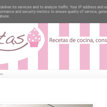
eliver its services and to analyze traffic. Your IP address and 
ormance and security metrics to ensure quality of service, gen
abuse.
tas