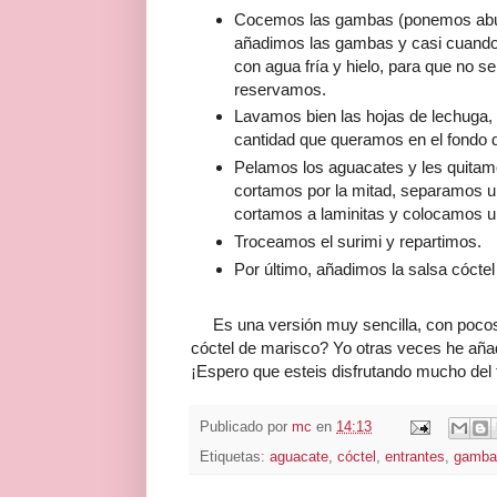
Cocemos las gambas (ponemos abund
añadimos las gambas y casi cuando 
con agua fría y hielo, para que no s
reservamos.
Lavamos bien las hojas de lechuga, e
cantidad que queramos en el fondo d
Pelamos los aguacates y les quitamo
cortamos por la mitad, separamos un
cortamos a laminitas y colocamos u
Troceamos el surimi y repartimos.
Por último, añadimos la salsa cóctel
Es una versión muy sencilla, con pocos i
cóctel de marisco? Yo otras veces he aña
¡Espero que esteis disfrutando mucho del 
Publicado por
mc
en
14:13
Etiquetas:
aguacate
,
cóctel
,
entrantes
,
gamba