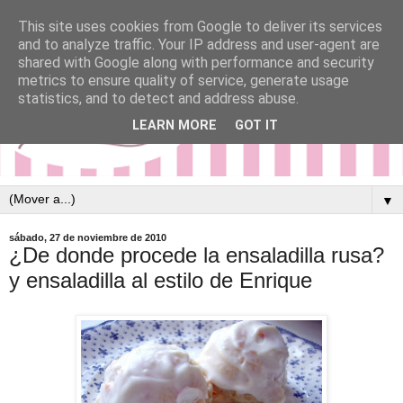
This site uses cookies from Google to deliver its services
and to analyze traffic. Your IP address and user-agent are
shared with Google along with performance and security
metrics to ensure quality of service, generate usage
statistics, and to detect and address abuse.
LEARN MORE
GOT IT
▼
sábado, 27 de noviembre de 2010
¿De donde procede la ensaladilla rusa?
y ensaladilla al estilo de Enrique