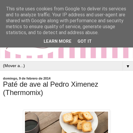
This site uses cookies from Google to deliver its services
and to analyze traffic. Your IP address and user-agent are
shared with Google along with performance and security
metrics to ensure quality of service, generate usage
statistics, and to detect and address abuse.
LEARN MORE
GOT IT
▼
domingo, 9 de febrero de 2014
Paté de ave al Pedro Ximenez
(Thermomix)